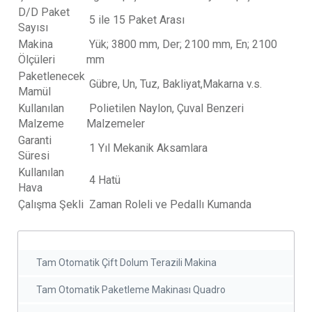
D/D Paket
5 ile 15 Paket Arası
Sayısı
Makina
Yük; 3800 mm, Der; 2100 mm, En; 2100
Ölçüleri
mm
Paketlenecek
Gübre, Un, Tuz, Bakliyat,Makarna v.s.
Mamül
Kullanılan
Polietilen Naylon, Çuval Benzeri
Malzeme
Malzemeler
Garanti
1 Yıl Mekanik Aksamlara
Süresi
Kullanılan
4 Hatü
Hava
Çalışma Şekli
Zaman Roleli ve Pedallı Kumanda
Tam Otomatik Çift Dolum Terazili Makina
Tam Otomatik Paketleme Makinası Quadro