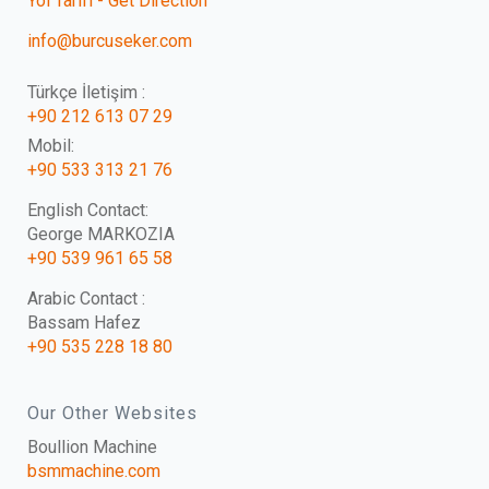
Yol Tarifi - Get Direction
info@burcuseker.com
Türkçe İletişim :
+90 212 613 07 29
Mobil:
+90 533 313 21 76
English Contact:
George MARKOZIA
+90 539 961 65 58
Arabic Contact :
Bassam Hafez
+90 535 228 18 80
Our Other Websites
Boullion Machine
bsmmachine.com