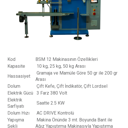
Kod
BSM 12 Makinasının Özellikleri
Kapasite
10 kg, 25 kg, 50 kg Arası
Gramaja ve Mamüle Göre 50 gr ile 200 gr
Hassasiyet
Arası
Dolum
Çift Kefe, Çift İndikatör, Çift Lordsel
Elektrik Gücü
3 Farz 380 Volt
Elektrik
Saatte 2.5 KW
Sarfiyatı
Dolum Hızı
AC DRIVE Kontrolü
Yapışma
Makina Önünde 3 mt. Boyunda Bant ile
Şekli
Ağız Yapıştırma Makinasıyla Yapıştırma