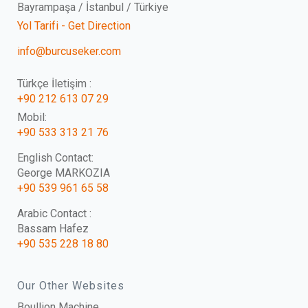
Bayrampaşa / İstanbul / Türkiye
Yol Tarifi - Get Direction
info@burcuseker.com
Türkçe İletişim :
+90 212 613 07 29
Mobil:
+90 533 313 21 76
English Contact:
George MARKOZIA
+90 539 961 65 58
Arabic Contact :
Bassam Hafez
+90 535 228 18 80
Our Other Websites
Boullion Machine